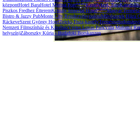
központ
Hotel Bara
Hotel Marina Port****
Kastélykert, Tura
Katedráli
Piszkos Fredhez Étterem
Kristály Imperial Hotel****
Magyar Termész
Bistro & Jazzy Pub
Monte City Rendezvénypalota
Művészetek Háza G
Ráckeve
Szent György Hotel
Teleki-Tisza-kastély
Természettudomány
Nemzeti Filmszínház és Kávéház
Vértes Lovas Park
Villa Malom ( Ren
helyszín)
Záborszky Kúria - Budafoki Borskanzen