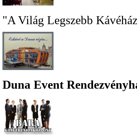
"A Világ Legszebb Kávéház
Duna Event Rendezvényh