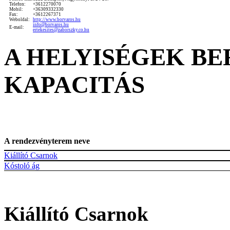
Telefon:
+3612270070
Mobil:
+36309332330
Fax:
+3612267371
Weboldal:
http://www.borvaros.hu
info@borvaros.hu
E-mail:
ertekesites@zaborszky.co.hu
A HELYISÉGEK B
KAPACITÁS
A rendezvényterem neve
Kiállító Csarnok
Kóstoló ág
Kiállító Csarnok