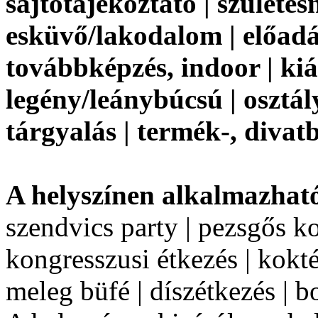
sajtótájékoztató | születés
esküvő/lakodalom | előadás
továbbképzés, indoor | kiál
legény/leánybúcsú | osztál
tárgyalás | termék-, diva
A helyszínen alkalmazhat
szendvics party | pezsgős koc
kongresszusi étkezés | kokté
meleg büfé | díszétkezés | b