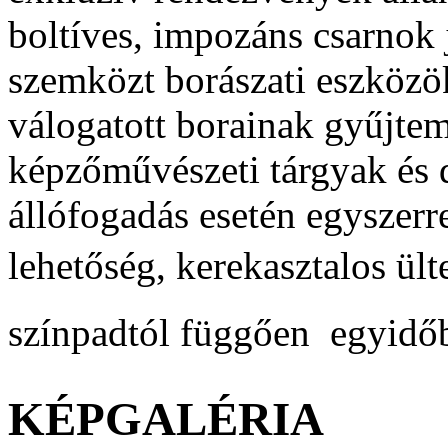
boltíves, impozáns csarnok 
szemközt borászati eszközö
válogatott borainak gyűjtem
képzőművészeti tárgyak és 
állófogadás esetén egyszer
lehetőség, kerekasztalos ülte
színpadtól függően  egyidő
KÉPGALÉRIA