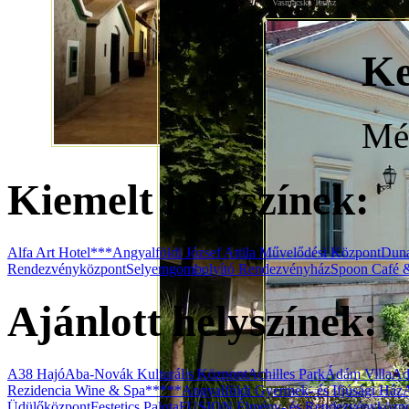
Vasmacska Terasz
Ke
Még
Kiemelt helyszínek:
Alfa Art Hotel***
Angyalföldi József Attila Művelődési Központ
Duna
Rendezvényközpont
Selyemgombolyító Rendezvényház
Spoon Café 
Ajánlott helyszínek:
A38 Hajó
Aba-Novák Kulturális Központ
Achilles Park
Ádám Villa
Ad
Rezidencia Wine & Spa*****
Angyalföldi Gyermek- és Ifjúsági Ház
Üdülőközpont
Festetics Palota
FUSION Élmény- és Rendezvényközp