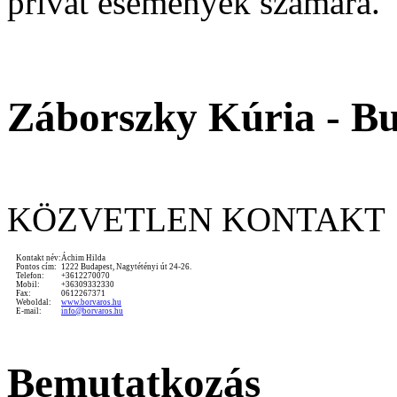
privát események számára.
Záborszky Kúria - B
KÖZVETLEN KONTAKT
Kontakt név:
Áchim Hilda
Pontos cím:
1222 Budapest, Nagytétényi út 24-26.
Telefon:
+3612270070
Mobil:
+36309332330
Fax:
0612267371
Weboldal:
www.borvaros.hu
E-mail:
info@borvaros.hu
Bemutatkozás