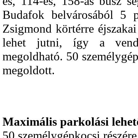
es, 114-es, 158-as busz se
Budafok belvárosából 5 p
Zsigmond körtérre éjszakai 
lehet jutni, így a vend
megoldható. 50 személygép
megoldott.
Maximális parkolási lehet
50 személygépkocsi részére