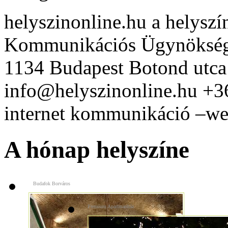
helyszinonline.hu a helyszín
Kommunikációs Ügynöksé
1134 Budapest Botond utca
info@helyszinonline.hu +
internet kommunikáció –web
A hónap helyszíne
Budafok Borváros
Premium Apartmanház