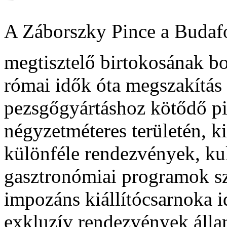
A Záborszky Pince a Budafok
megtisztelő birtokosának bo
római idők óta megszakítás 
pezsgőgyártáshoz kötődő p
négyzetméteres területén, k
különféle rendezvények, kul
gasztronómiai programok sz
impozáns kiállítócsarnoka i
exkluzív rendezvények állan