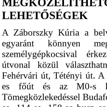
MEGKÖZELÍTHETŐ
LEHETŐSÉGEK
A Záborszky Kúria a belv
egyaránt könnyen meg
személygépkocsival érk
útvonal közül választhat
Fehérvári út, Tétényi út. A
es főút és az M0-s kö
Tömegközlekedéssel Budafok