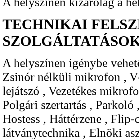
A helyszínen kizárólag a he
TECHNIKAI FELSZ
SZOLGÁLTATÁSO
A helyszínen igénybe vehető
Zsinór nélküli mikrofon , V
lejátszó , Vezetékes mikrofo
Polgári szertartás , Parkoló
Hostess , Háttérzene , Flip-c
látványtechnika , Elnöki asz