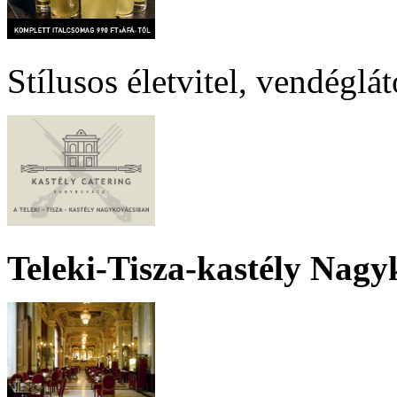
Stílusos életvitel, vendéglá
Teleki-Tisza-kastély Nagy