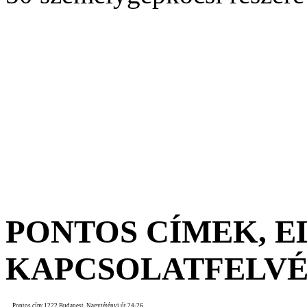
PONTOS CÍMEK, 
KAPCSOLATFELV
Pontos cím:
1222 Budapest, Nagytétényi út 24-26.