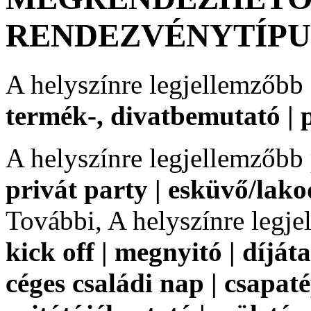
RENDEZVÉNYTÍP
A helyszínre legjellemzőbb
termék-, divatbemutató | 
A helyszínre legjellemzőbb
privát party | esküvő/lak
További, A helyszínre legj
kick off | megnyitó | díjáta
céges családi nap | csapaté