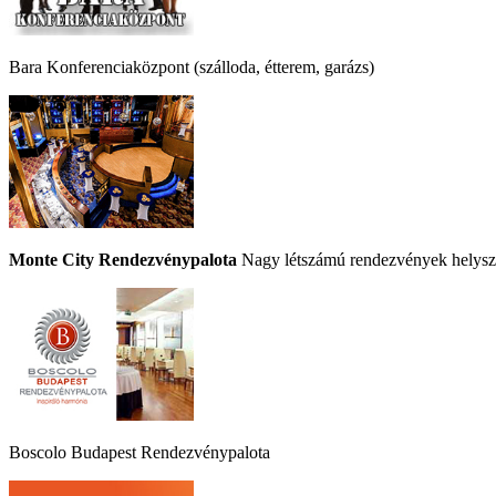
Bara Konferenciaközpont (szálloda, étterem, garázs)
Monte City Rendezvénypalota
Nagy létszámú rendezvények helyszí
Boscolo Budapest Rendezvénypalota