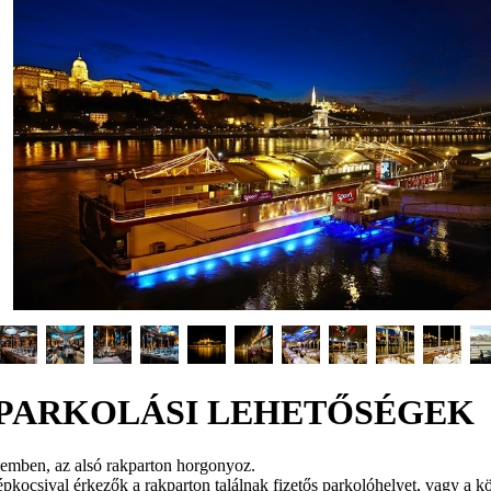
PARKOLÁSI LEHETŐSÉGEK
szemben, az alsó rakparton horgonyoz.
pkocsival érkezők a rakparton találnak fizetős parkolóhelyet, vagy a k