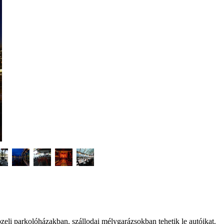
özeli parkolóházakban, szállodai mélygarázsokban tehetik le autóikat.