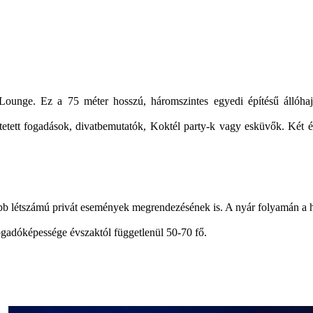
ounge. Ez a 75 méter hosszú, háromszintes egyedi építésű állóhaj
ltetett fogadások, divatbemutatók, Koktél party-k vagy esküvők. Két ét
isebb létszámú privát események megrendezésének is. A nyár folyamán a h
fogadóképessége évszaktól függetlenül 50-70 fő.