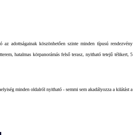
ó az adottságainak köszönhetően szinte minden típusú rendezvény
terem, hatalmas körpanorámás felső terasz, nyitható tetejű télikert, 5
elyiség minden oldalról nyitható - semmi sem akadályozza a kilátást a