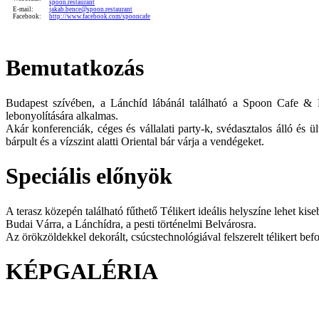
spoon.restaurant
E-mail:
jakab.bence@spoon.restaurant
Facebook:
http://www.facebook.com/spooncafe
Bemutatkozás
Budapest szívében, a Lánchíd
lábánál található a Spoon Cafe & L
lebonyolítására alkalmas.
Akár konferenciák, céges és vállalati party-k, svédasztalos álló és ü
bárpult és
a vízszint alatti Oriental bár várja a vendégeket.
Speciális előnyök
A terasz közepén található fűt
hető Télikert ideális helyszíne lehet k
Budai Várra, a Lánchídra, a pesti történelmi Belvárosra.
Az örökzöldekkel dekorált, csúcstechnológiával felszerelt télikert be
KÉPGALÉRIA