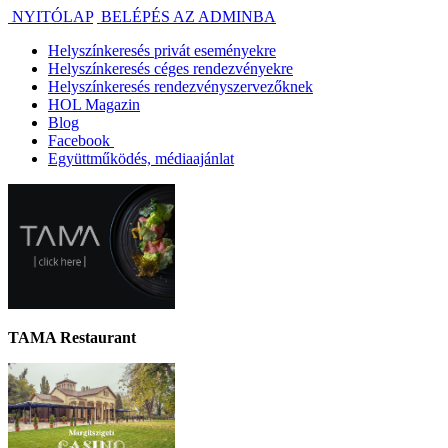
NYITÓLAP
BELÉPÉS AZ ADMINBA
Helyszínkeresés privát eseményekre
Helyszínkeresés céges rendezvényekre
Helyszínkeresés rendezvényszervezőknek
HOL Magazin
Blog
Facebook
Együttműködés, médiaajánlat
TAMA Restaurant