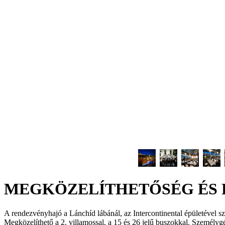
MEGKÖZELÍTHETŐSÉG ÉS 
A rendezvényhajó a Lánchíd láb
ánál, az Intercontinental épületével 
Megközelíthető a 2. villamossal, a 15 és 26 jelű buszokkal. Személygé