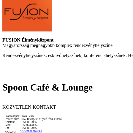
FUSION Élményközpont
Magyarország megnagyobb komplex rendezvényhelyszíne
Rendezvényhelyszínek, esküvőhelyszínek, konferenciahelyszínek. He
Spoon Café & Lounge
KÖZVETLEN KONTAKT
Kontakt név:
Jakab Bence
Pontos cím:
1052 Budapest, Vigadó tér 3. kikötő
Telefon:
+3614110935
Mobil:
+36307328366
Fax:
+3614110946
www.spooncafe.hu
Weboldal: