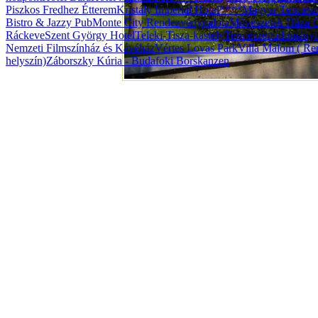
Piszkos Fredhez Étterem
Kristály Imperial Hotel****
Magyar Termész
Bistro & Jazzy Pub
Monte City Rendezvénypalota
Művészetek Háza G
Ráckeve
Szent György Hotel
Teleki-Tisza-kastély
Természettudomány
Nemzeti Filmszínház és Kávéház
Vértes Lovas Park
Villa Malom ( Ren
helyszín)
Záborszky Kúria - Budafoki Borskanzen