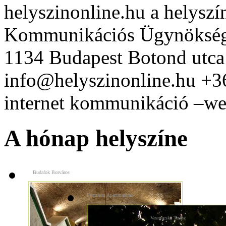
helyszinonline.hu a helyszín
Kommunikációs Ügynöksé
1134 Budapest Botond utca
info@helyszinonline.hu +
internet kommunikáció –web
A hónap helyszíne
Budafok Borváros
Premium Apartmanház
Vasmacska Terasz