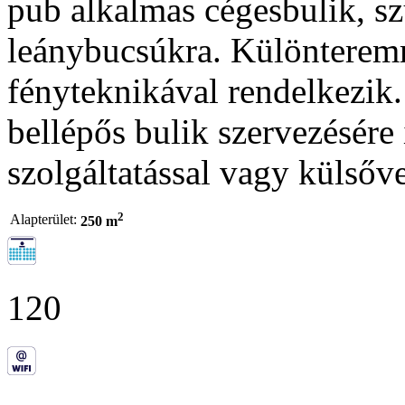
pub alkalmas cégesbulik, sz
leánybucsúkra. Különteremm
fényteknikával rendelkezik.
bellépős bulik szervezésére 
szolgáltatással vagy külsőv
2
Alapterület:
250 m
120