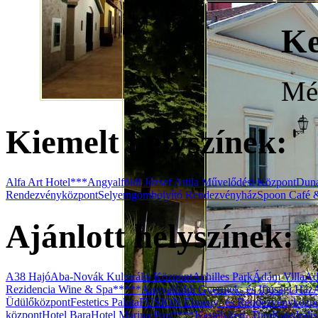
Ke
Még
Kiemelt helyszínek:
Alfa Art Hotel***
Angyalföldi József Attila Művelődési Központ
Duna
Rendezvényközpont
Selyemgombolyító Rendezvényház
Spoon Café 
Ajánlott helyszínek:
A38 Hajó
Aba-Novák Kulturális Központ
Achilles Park
Ádám Villa
Ad
Rezidencia Wine & Spa*****
Angyalföldi Gyermek- és Ifjúsági Ház
Üdülőközpont
Festetics Palota
FUSION Élmény- és Rendezvényközp
központ
Hotel Bara
Hotel Marina Port****
Kastélykert, Tura
Katedráli