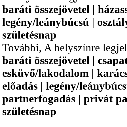
baráti összejövetel | házas
legény/leánybúcsú | osztály
születésnap
További, A helyszínre legj
baráti összejövetel | csapat
esküvő/lakodalom | karács
előadás | legény/leánybúcsú
partnerfogadás | privát par
születésnap