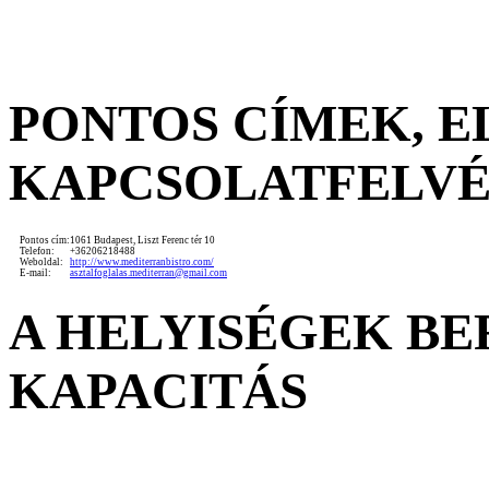
PONTOS CÍMEK, 
KAPCSOLATFELV
Pontos cím:
1061 Budapest, Liszt Ferenc tér 10
Telefon:
+36206218488
Weboldal:
http://www.mediterranbistro.com/
E-mail:
asztalfoglalas.mediterran@gmail.com
A HELYISÉGEK B
KAPACITÁS