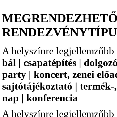
MEGRENDEZHET
RENDEZVÉNYTÍP
A helyszínre legjellemzőbb
bál | csapatépítés | dolgoz
party | koncert, zenei előa
sajtótájékoztató | termék-
nap | konferencia
A helyszínre legjellemzőbb