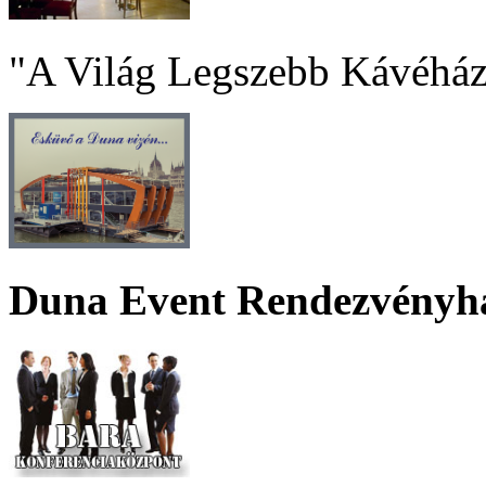
"A Világ Legszebb Kávéház
Duna Event Rendezvényh