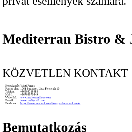
privát események számára.
Mediterran Bistro & 
KÖZVETLEN KONTAKT
Kontakt név:
Váczi Ferenc
Pontos cím:
1061 Budapest, Liszt Ferenc tér 10
Telefon:
+36206218488
Mobil:
+36703970649
Weboldal:
www.mediterranbistro.com
E-mail:
ferenc.vc@gmail.com
Facebook:
https://www.facebook.com/jazzypub?ref=bookmarks
Bemutatkozás