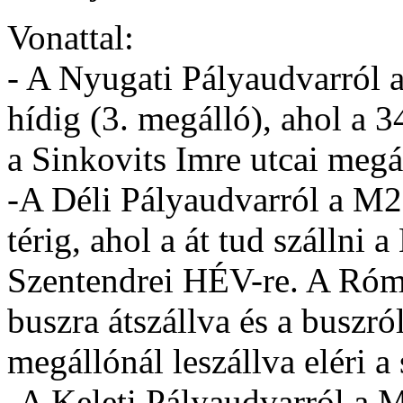
Vonattal:
- A Nyugati Pályaudvarról 
hídig (3. megálló), ahol a 3
a Sinkovits Imre utcai megál
-A Déli Pályaudvarról a M2 
térig, ahol a át tud szállni
Szentendrei HÉV-re. A Róm
buszra átszállva és a buszró
megállónál leszállva eléri a 
-A Keleti Pályaudvarról a M