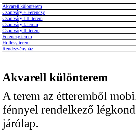
Akvarell különterem
Csontváry + Ferenczy
Csontváry I-II. terem
Csontváry I. terem
Csontváry II. terem
Ferenczy terem
Hollósy terem
Rendezvényház
Akvarell különterem
A terem az étteremből mobil 
fénnyel rendelkező légkond
járólap.