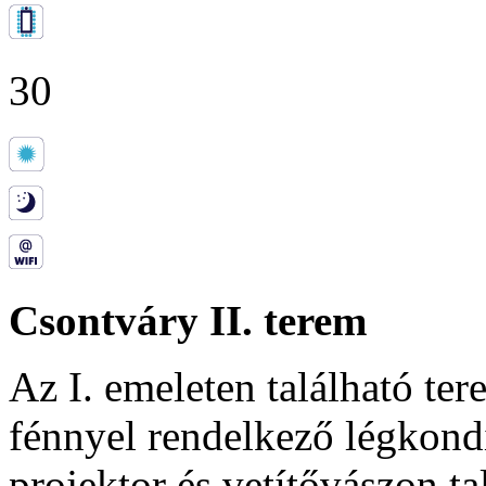
30
Csontváry II. terem
Az I. emeleten található te
fénnyel rendelkező légkondi
projektor és vetítővászon ta