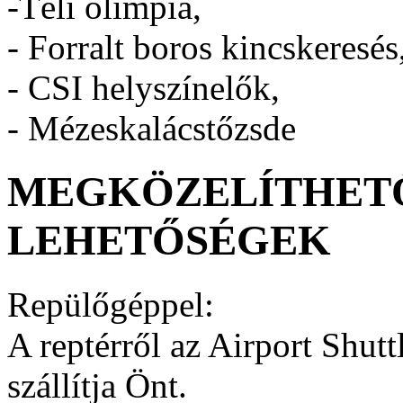
-Téli olimpia,
- Forralt boros kincskeresés
- CSI helyszínelők,
- Mézeskalácstőzsde
MEGKÖZELÍTHETŐ
LEHETŐSÉGEK
Repülőgéppel:
A reptérről az Airport Shutt
szállítja Önt.