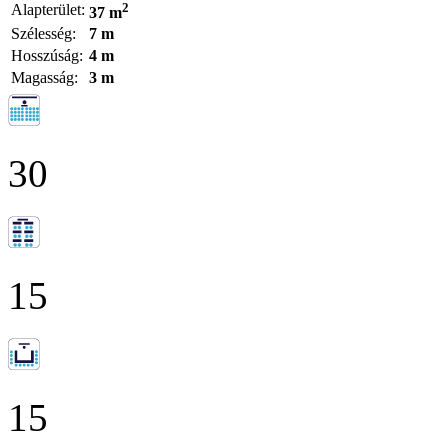
2
Alapterület:
37 m
Szélesség:
7 m
Hosszúság:
4 m
Magasság:
3 m
30
15
15