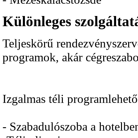
Különleges szolgáltat
Teljeskörű rendezvényszerv
programok, akár cégreszabot
Izgalmas téli programlehet
- Szabadulószoba a hotelbe