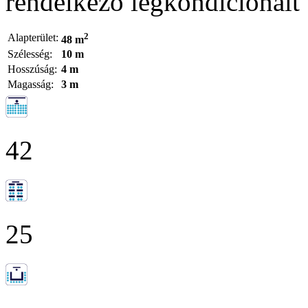
rendelkező légkondicionált 
2
Alapterület:
48 m
Szélesség:
10 m
Hosszúság:
4 m
Magasság:
3 m
42
25