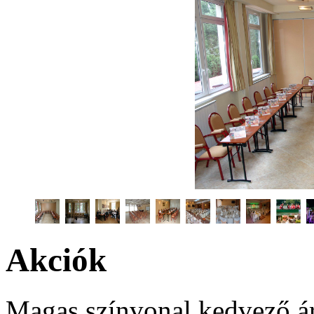
Akciók
Magas színvonal kedvező ár