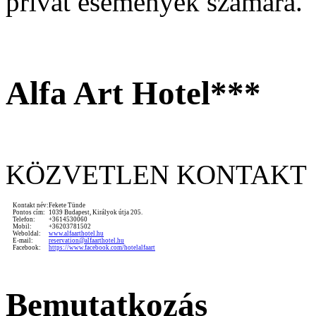
privát események számára.
Alfa Art Hotel***
KÖZVETLEN KONTAKT
Kontakt név:
Fekete Tünde
Pontos cím:
1039 Budapest, Királyok útja 205.
Telefon:
+3614530060
Mobil:
+36203781502
Weboldal:
www.alfaarthotel.hu
E-mail:
reservation@alfaarthotel.hu
Facebook:
https://www.facebook.com/hotelalfaart
Bemutatkozás