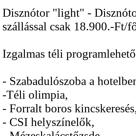
Disznótor "light" - Disznó
szállással csak 18.900.-Ft/fő
Izgalmas téli programlehet
- Szabadulószoba a hotelbe
-Téli olimpia,
- Forralt boros kincskeresés
- CSI helyszínelők,
- Mézeskalácstőzsde