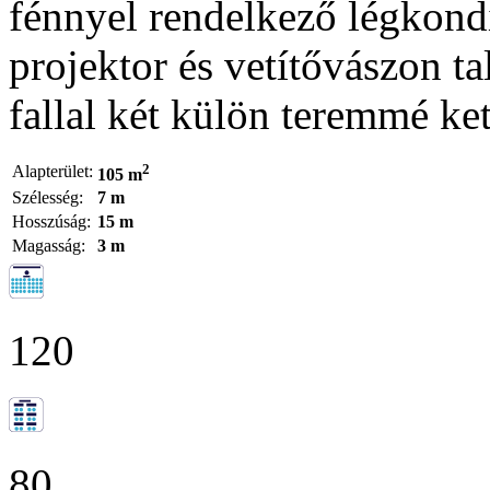
fénnyel rendelkező légkondi
projektor és vetítővászon ta
fallal két külön teremmé ket
2
Alapterület:
105 m
Szélesség:
7 m
Hosszúság:
15 m
Magasság:
3 m
120
80