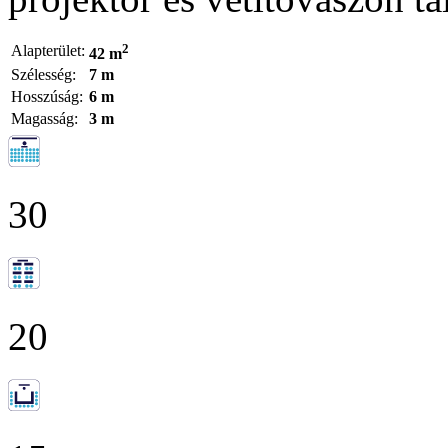
2
Alapterület:
42 m
Szélesség:
7 m
Hosszúság:
6 m
Magasság:
3 m
30
20