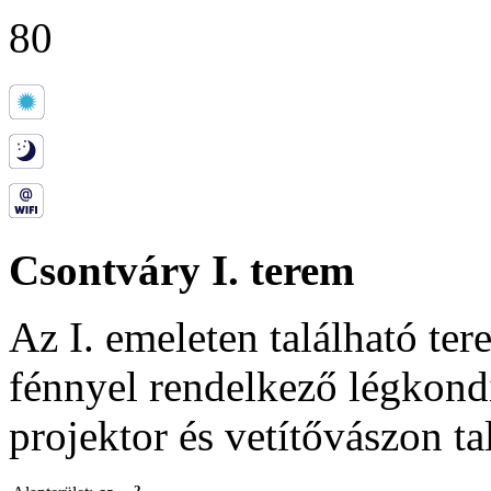
80
Csontváry I. terem
Az I. emeleten található te
fénnyel rendelkező légkondi
projektor és vetítővászon ta
2