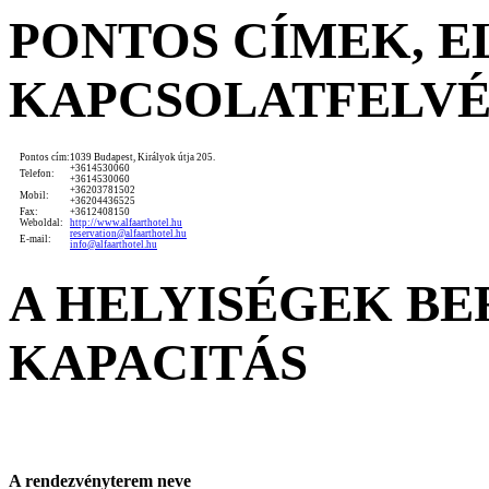
PONTOS CÍMEK, 
KAPCSOLATFELV
Pontos cím:
1039 Budapest, Királyok útja 205.
+3614530060
Telefon:
+3614530060
+36203781502
Mobil:
+36204436525
Fax:
+3612408150
Weboldal:
http://www.alfaarthotel.hu
reservation@alfaarthotel.hu
E-mail:
info@alfaarthotel.hu
A HELYISÉGEK B
KAPACITÁS
A rendezvényterem neve