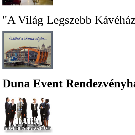
"A Világ Legszebb Kávéház
Duna Event Rendezvényh