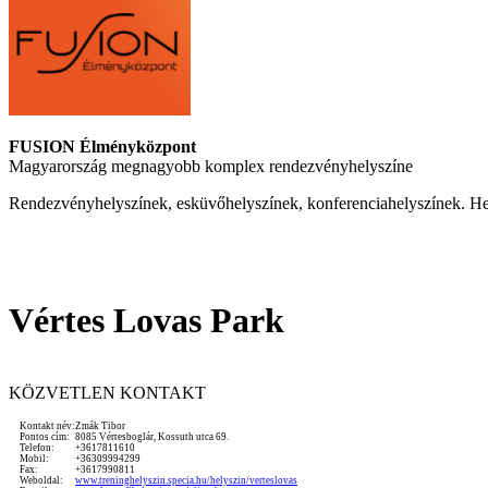
FUSION Élményközpont
Magyarország megnagyobb komplex rendezvényhelyszíne
Rendezvényhelyszínek, esküvőhelyszínek, konferenciahelyszínek. He
Vértes Lovas Park
KÖZVETLEN KONTAKT
Kontakt név:
Zmák Tibor
Pontos cím:
8085 Vértesboglár, Kossuth utca 69.
Telefon:
+3617811610
Mobil:
+36309994299
Fax:
+3617990811
Weboldal:
www.treninghelyszin.specia.hu/helyszin/verteslovas