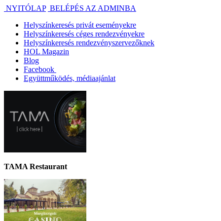
NYITÓLAP
BELÉPÉS AZ ADMINBA
Helyszínkeresés privát eseményekre
Helyszínkeresés céges rendezvényekre
Helyszínkeresés rendezvényszervezőknek
HOL Magazin
Blog
Facebook
Együttműködés, médiaajánlat
TAMA Restaurant