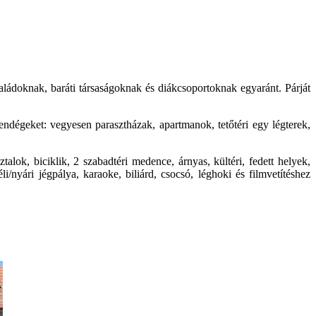
saládoknak, baráti társaságoknak és diákcsoportoknak egyaránt. Párját
endégeket: vegyesen parasztházak, apartmanok, tetőtéri egy légterek,
alok, biciklik, 2 szabadtéri medence, árnyas, kültéri, fedett helyek,
/nyári jégpálya, karaoke, biliárd, csocsó, léghoki és filmvetítéshez