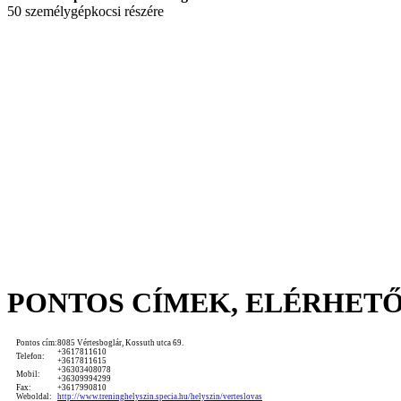
50 személygépkocsi részére
PONTOS CÍMEK, ELÉRHET
Pontos cím:
8085 Vértesboglár, Kossuth utca 69.
+3617811610
Telefon:
+3617811615
+36303408078
Mobil:
+36309994299
Fax:
+3617990810
Weboldal:
http://www.treninghelyszin.specia.hu/helyszin/verteslovas