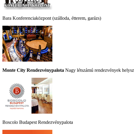
Bara Konferenciaközpont (szálloda, étterem, garázs)
Monte City Rendezvénypalota
Nagy létszámú rendezvények helyszí
Boscolo Budapest Rendezvénypalota