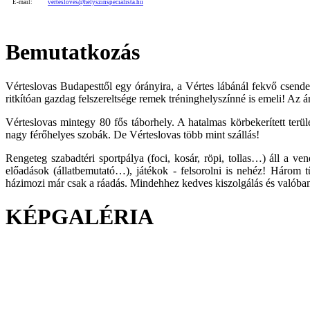
E-mail:
vertesloves@helyszinspecialista.hu
Bemutatkozás
Vérteslovas Budapesttől egy órányira, a Vértes lábánál fekvő csendes
ritkítóan gazdag felszereltsége remek tréninghelyszínné is emeli! Az ár
Vérteslovas mintegy 80 fős táborhely. A hatalmas körbekerített terü
nagy férőhelyes szobák. De Vérteslovas több mint szállás!
Rengeteg szabadtéri sportpálya (foci, kosár, röpi, tollas…) áll a ve
előadások (állatbemutató…), játékok - felsorolni is nehéz! Három tű
házimozi már csak a ráadás. Mindehhez kedves kiszolgálás és valóba
KÉPGALÉRIA