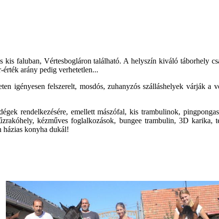
 kis faluban, Vértesbogláron található. A helyszín kiváló táborhely c
-érték arány pedig verhetetlen...
leten igényesen felszerelt, mosdós, zuhanyzós szálláshelyek várják a v
ndégek rendelkezésére, emellett mászófal, kis trambulinok, pingpongaszt
zrakóhely, kézműves foglalkozások, bungee trambulin, 3D karika, téli
n házias konyha dukál!