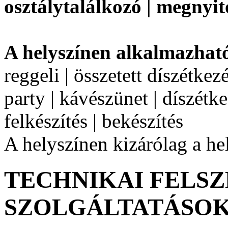
osztálytalálkozó | megnyit
A helyszínen alkalmazhat
reggeli | összetett díszétkez
party | kávészünet | díszétke
felkészítés | bekészítés
A helyszínen kizárólag a he
TECHNIKAI FELSZ
SZOLGÁLTATÁSO