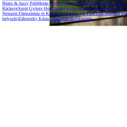
Bistro & Jazzy Pub
Monte City Rendezvénypalota
Művészetek Háza G
Ráckeve
Szent György Hotel
Teleki-Tisza-kastély
Természettudomány
Nemzeti Filmszínház és Kávéház
Vértes Lovas Park
Villa Malom ( Ren
helyszín)
Záborszky Kúria - Budafoki Borskanzen