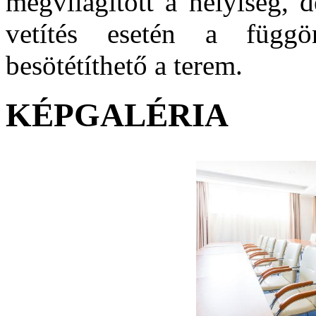
megvilágított a helyiség, 
vetítés esetén a függ
besötétíthető a terem.
KÉPGALÉRIA