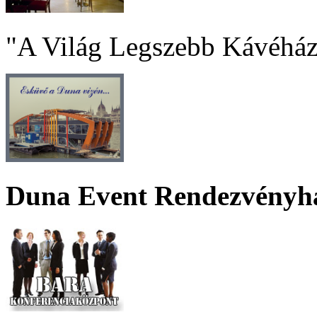
"A Világ Legszebb Kávéház
Duna Event Rendezvényh