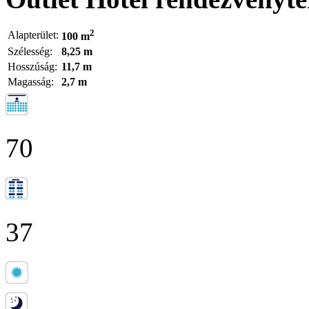
2
Alapterület:
100 m
Szélesség:
8,25 m
Hosszúság:
11,7 m
Magasság:
2,7 m
70
37