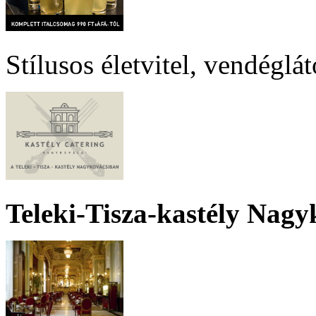
Stílusos életvitel, vendéglá
Teleki-Tisza-kastély Nagy