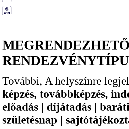
MEGRENDEZHET
RENDEZVÉNYTÍP
További, A helyszínre legj
képzés, továbbképzés, indo
előadás | díjátadás | baráti
születésnap | sajtótájékozt