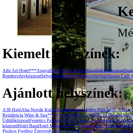
Ke
Még
Kiemelt helyszínek:
Alfa Art Hotel***
Angyalföldi József Attila Művelődési Központ
Duna
Rendezvényközpont
Selyemgombolyító Rendezvényház
Spoon Café 
Ajánlott helyszínek:
A38 Hajó
Aba-Novák Kulturális Központ
Achilles Park
Ádám Villa
Ad
Rezidencia Wine & Spa*****
Angyalföldi Gyermek- és Ifjúsági Ház
Üdülőközpont
Festetics Palota
FUSION Élmény- és Rendezvényközp
központ
Hotel Bara
Hotel Marina Port****
Kastélykert, Tura
Katedráli
Piszkos Fredhez Étterem
Kristály Imperial Hotel****
Magyar Termész