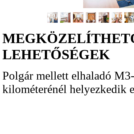
MEGKÖZELÍTHETŐ
LEHETŐSÉGEK
Polgár mellett elhaladó M3
kilométerénél helyezkedik e