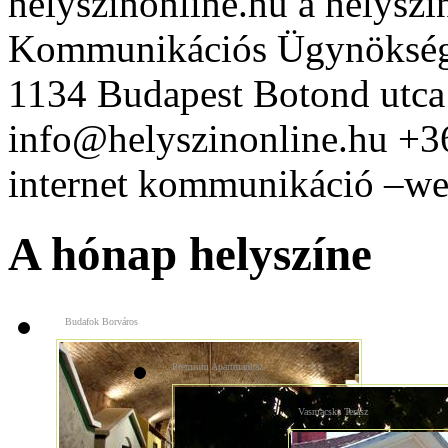
helyszinonline.hu a helyszín
Kommunikációs Ügynöksé
1134 Budapest Botond utca
info@helyszinonline.hu +
internet kommunikáció –web
A hónap helyszíne
Budafok Borváros
Premium Apartmanház
Vasmacska Terasz