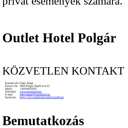
privát események számára.
Outlet Hotel Polgár
KÖZVETLEN KONTAKT
Kontakt név:
Gábri Tamás
Pontos cím:
4090 Polgár, Hajdú utca 52.
Mobil:
+36304035042
Weboldal:
www.outlethotel.hu
E-mail:
gabri.tamas@outlethotel.hu
Facebook:
https://www.facebook.com/OutletHotel
Bemutatkozás