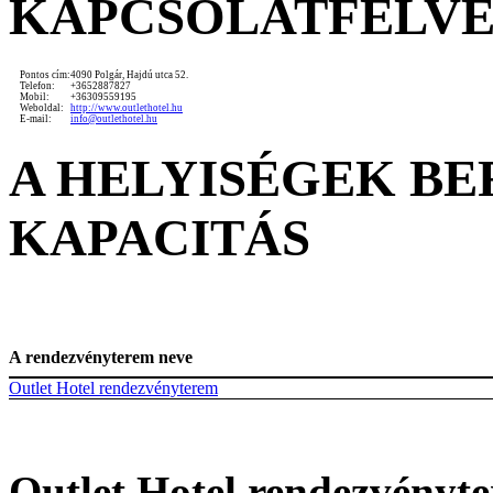
KAPCSOLATFELV
Pontos cím:
4090 Polgár, Hajdú utca 52.
Telefon:
+3652887827
Mobil:
+36309559195
Weboldal:
http://www.outlethotel.hu
E-mail:
info@outlethotel.hu
A HELYISÉGEK B
KAPACITÁS
A rendezvényterem neve
Outlet Hotel rendezvényterem
Outlet Hotel rendezvényt