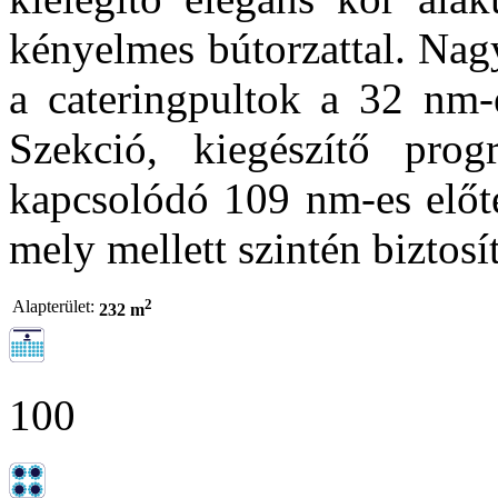
kényelmes bútorzattal. Nag
a cateringpultok a 32 nm-
Szekció, kiegészítő prog
kapcsolódó 109 nm-es előt
mely mellett szintén biztosí
2
Alapterület:
232 m
100