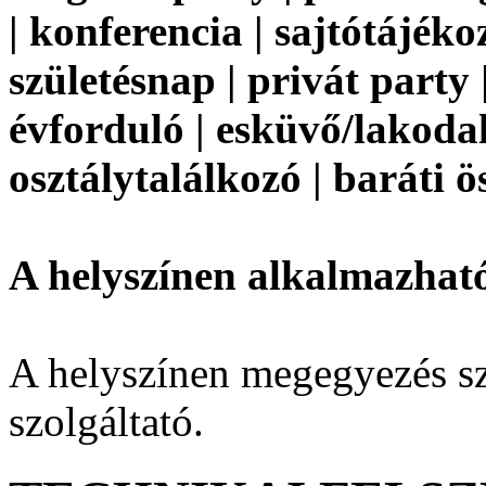
| konferencia | sajtótájék
születésnap | privát party 
évforduló | esküvő/lakoda
osztálytalálkozó | baráti ö
A helyszínen alkalmazhat
A helyszínen megegyezés sze
szolgáltató.