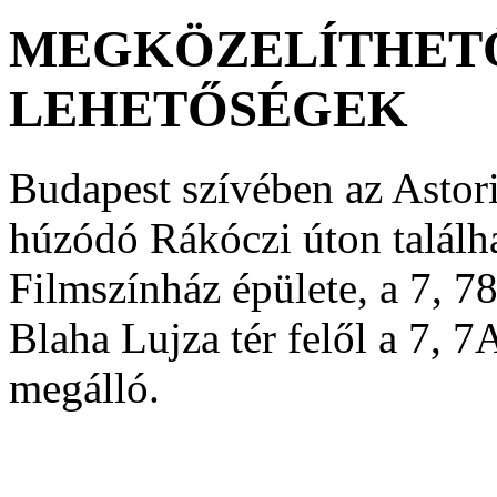
MEGKÖZELÍTHETŐ
LEHETŐSÉGEK
Budapest szívében az Astori
húzódó Rákóczi úton találh
Filmszínház épülete, a 7, 7
Blaha Lujza tér felől a 7, 7
megálló.