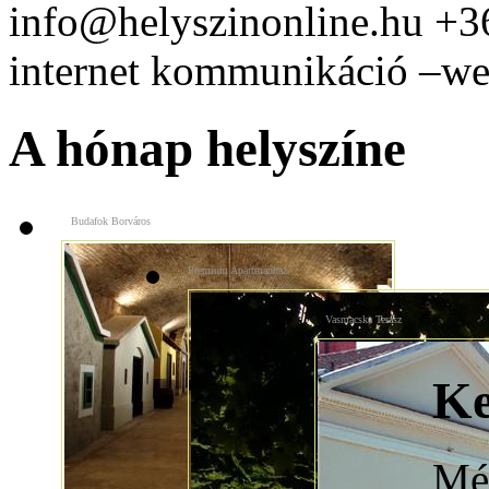
info@helyszinonline.hu +
internet kommunikáció –web
A hónap helyszíne
Budafok Borváros
Premium Apartmanház
Vasmacska Terasz
Ke
Még