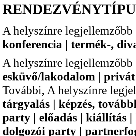
RENDEZVÉNYTÍP
A helyszínre legjellemzőbb
konferencia | termék-, di
A helyszínre legjellemzőbb
esküvő/lakodalom | privát
További, A helyszínre legj
tárgyalás | képzés, tovább
party | előadás | kiállítás |
dolgozói party | partnerf