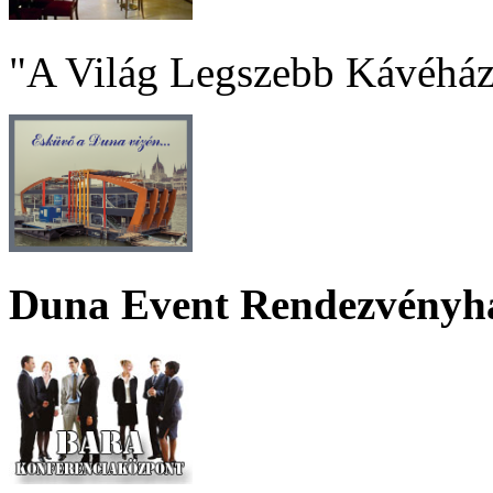
"A Világ Legszebb Kávéház
Duna Event Rendezvényh