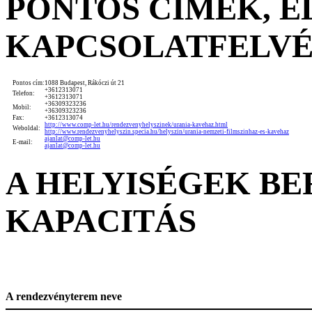
PONTOS CÍMEK, 
KAPCSOLATFELV
Pontos cím:
1088 Budapest, Rákóczi út 21
+3612313071
Telefon:
+3612313071
+36309323236
Mobil:
+36309323236
Fax:
+3612313074
http://www.comp-let.hu/rendezvenyhelyszinek/urania-kavehaz.html
Weboldal:
http://www.rendezvenyhelyszin.specia.hu/helyszin/urania-nemzeti-filmszinhaz-es-kavehaz
ajanlat@comp-let.hu
E-mail:
ajanlat@comp-let.hu
A HELYISÉGEK B
KAPACITÁS
A rendezvényterem neve