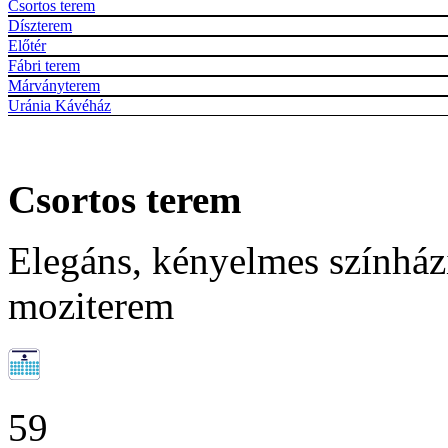
Csortos terem
Díszterem
Előtér
Fábri terem
Márványterem
Uránia Kávéház
Csortos terem
Elegáns, kényelmes színházi
moziterem
59