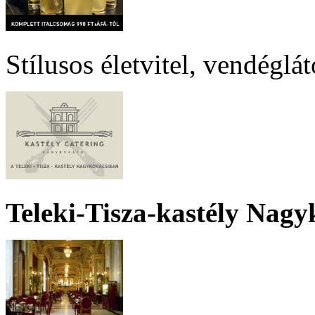
Stílusos életvitel, vendéglá
Teleki-Tisza-kastély Nagy