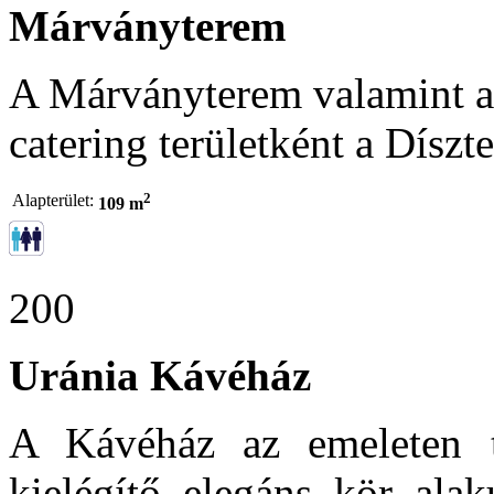
Márványterem
A Márványterem valamint a 
catering területként a Dísz
2
Alapterület:
109 m
200
Uránia Kávéház
A Kávéház az emeleten ta
kielégítő elegáns kör alak