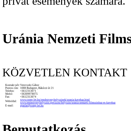
privát események számára.
Uránia Nemzeti Films
KÖZVETLEN KONTAKT
Kontakt név:
Verovszki Gábor
Pontos cím:
1088 Budapest, Rákóczi út 21
Telefon:
+3612313071
Mobil:
+36309978075
Fax:
+3612313074
www.comp-let.hu/rendezvenyhelyszinek/urania-kavehaz.html
Weboldal:
www.rendezvenyhelyszin.specia.hu/helyszin/urania-nemzeti-filmszinhaz-es-kavehaz
E-mail:
ajanlat@comp-let.hu
Bemutatkozás