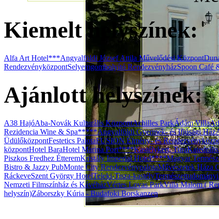
Kiemelt helyszínek:
Alfa Art Hotel***
Angyalföldi József Attila Művelődési Központ
Duna
Rendezvényközpont
Selyemgombolyító Rendezvényház
Spoon Café 
Ajánlott helyszínek:
A38 Hajó
Aba-Novák Kulturális Központ
Achilles Park
Ádám Villa
Ad
Rezidencia Wine & Spa*****
Angyalföldi Gyermek- és Ifjúsági Ház
Üdülőközpont
Festetics Palota
FUSION Élmény- és Rendezvényközp
központ
Hotel Bara
Hotel Marina Port****
Kastélykert, Tura
Katedráli
Piszkos Fredhez Étterem
Kristály Imperial Hotel****
Magyar Termész
Bistro & Jazzy Pub
Monte City Rendezvénypalota
Művészetek Háza G
Ráckeve
Szent György Hotel
Teleki-Tisza-kastély
Természettudomány
Nemzeti Filmszínház és Kávéház
Vértes Lovas Park
Villa Malom ( Ren
helyszín)
Záborszky Kúria - Budafoki Borskanzen