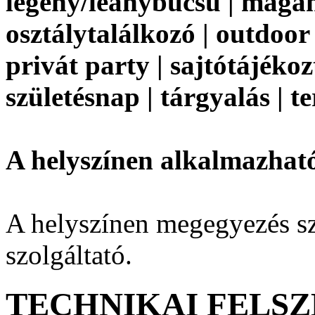
legény/leánybúcsú | magán
osztálytalálkozó | outdoor
privát party | sajtótájékoz
születésnap | tárgyalás | 
A helyszínen alkalmazhat
A helyszínen megegyezés sze
szolgáltató.
TECHNIKAI FELSZ