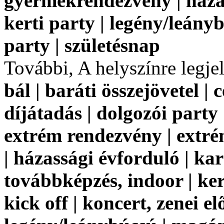
gyermekrendezvény | házass
kerti party | legény/leányb
party | születésnap
További, A helyszínre legj
bál | baráti összejövetel | 
díjátadás | dolgozói party
extrém rendezvény | extr
| házassági évforduló | ka
továbbképzés, indoor | keres
kick off | koncert, zenei el