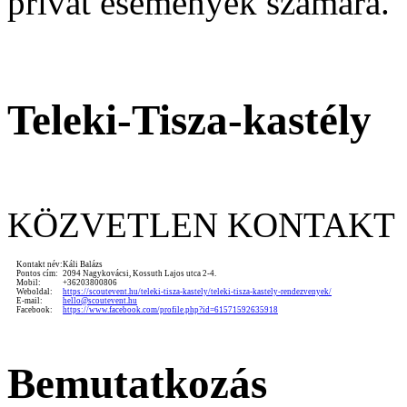
privát események számára.
Teleki-Tisza-kastély
KÖZVETLEN KONTAKT
Kontakt név:
Káli Balázs
Pontos cím:
2094 Nagykovácsi, Kossuth Lajos utca 2-4.
Mobil:
+36203800806
Weboldal:
https://scoutevent.hu/teleki-tisza-kastely/teleki-tisza-kastely-rendezvenyek/
E-mail:
hello@scoutevent.hu
Facebook:
https://www.facebook.com/profile.php?id=61571592635918
Bemutatkozás