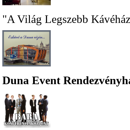
"A Világ Legszebb Kávéház
Duna Event Rendezvényh