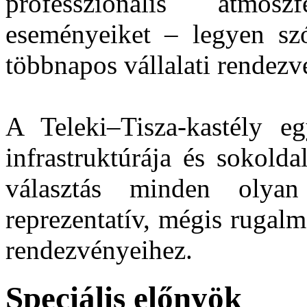
professzionális atmos
eseményeiket – legyen sz
többnapos vállalati rendezv
A Teleki–Tisza-kastély eg
infrastruktúrája és sokolda
választás minden olyan
reprezentatív, mégis rugalm
rendezvényeihez.
Speciális előnyök