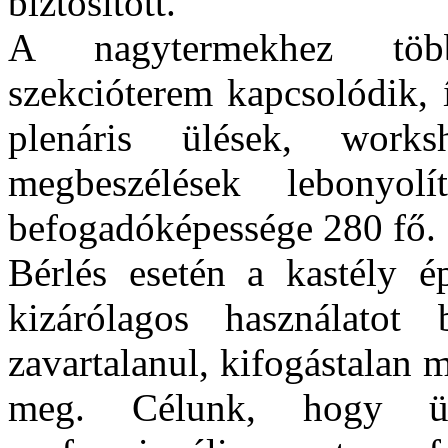
biztosított.
A nagytermekhez több
szekcióterem kapcsolódik, 
plenáris ülések, work
megbeszélések lebonyol
befogadóképessége 280 fő.
Bérlés esetén a kastély ép
kizárólagos használatot 
zavartalanul, kifogástalan
meg. Célunk, hogy üg