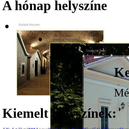
A hónap helyszíne
Budafok Borváros
Premium Apartmanház
Vasmacska Terasz
Ke
Még
Kiemelt helyszínek: