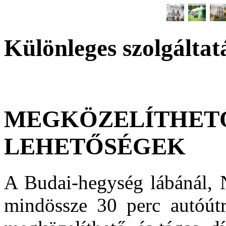
Különleges szolgáltat
MEGKÖZELÍTHETŐ
LEHETŐSÉGEK
A Budai-hegység lábánál, N
mindössze 30 perc autóútr