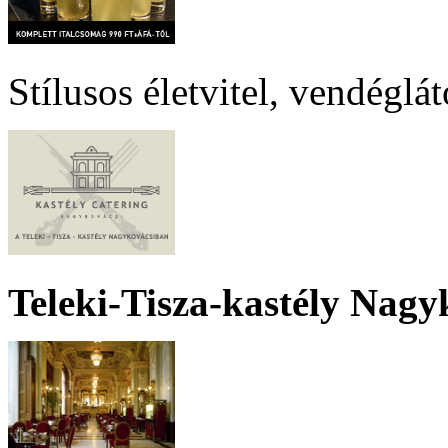
Stílusos életvitel, vendéglá
Teleki-Tisza-kastély Nagy