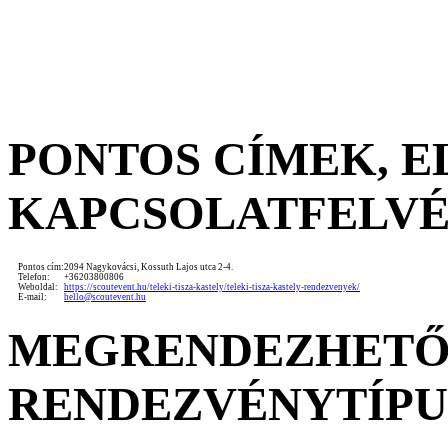
PONTOS CÍMEK, 
KAPCSOLATFELV
Pontos cím:
2094 Nagykovácsi, Kossuth Lajos utca 2-4.
Telefon:
+36203800806
Weboldal:
https://scoutevent.hu/teleki-tisza-kastely/teleki-tisza-kastely-rendezvenyek/
E-mail:
hello@scoutevent.hu
MEGRENDEZHET
RENDEZVÉNYTÍP