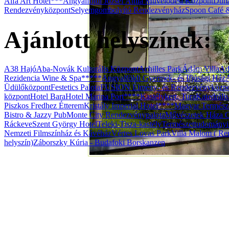
Alfa Art Hotel***
Angyalföldi József Attila Művelődési Központ
Duna
Rendezvényközpont
Selyemgombolyító Rendezvényház
Spoon Café 
Ajánlott helyszínek:
A38 Hajó
Aba-Novák Kulturális Központ
Achilles Park
Ádám Villa
Ad
Rezidencia Wine & Spa*****
Angyalföldi Gyermek- és Ifjúsági Ház
Üdülőközpont
Festetics Palota
FUSION Élmény- és Rendezvényközp
központ
Hotel Bara
Hotel Marina Port****
Kastélykert, Tura
Katedráli
Piszkos Fredhez Étterem
Kristály Imperial Hotel****
Magyar Termész
Bistro & Jazzy Pub
Monte City Rendezvénypalota
Művészetek Háza G
Ráckeve
Szent György Hotel
Teleki-Tisza-kastély
Természettudomány
Nemzeti Filmszínház és Kávéház
Vértes Lovas Park
Villa Malom ( Ren
helyszín)
Záborszky Kúria - Budafoki Borskanzen