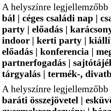
A helyszínre legjellemzőbb
bál | céges családi nap | cs
party | előadás | karácson
indoor | kerti party | kiállí
előadás | konferencia | me
partnerfogadás | sajtótájé
tárgyalás | termék-, diva
A helyszínre legjellemzőbb
baráti összejövetel | eskü