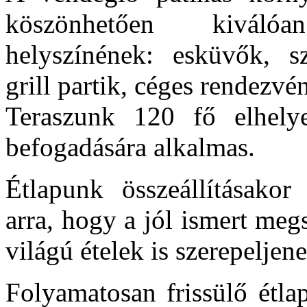
köszönhetően kiváló
helyszínének: esküvők, sz
grill partik, céges rendezvé
Teraszunk 120 fő elhely
befogadására alkalmas.
Étlapunk összeállításakor
arra, hogy a jól ismert meg
világú ételek is szerepeljen
Folyamatosan frissülő étl