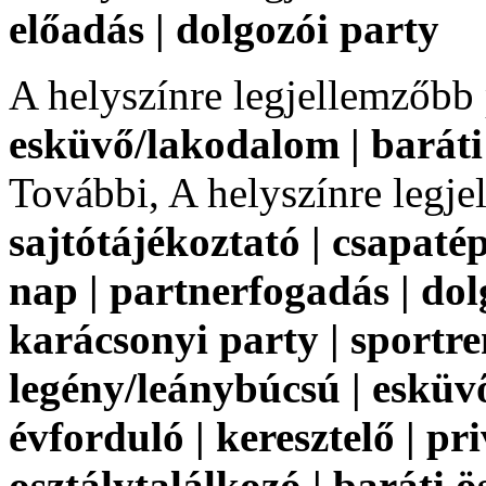
előadás | dolgozói party
A helyszínre legjellemzőbb
esküvő/lakodalom | baráti 
További, A helyszínre legj
sajtótájékoztató | csapatépí
nap | partnerfogadás | dolg
karácsonyi party | sportre
legény/leánybúcsú | esküv
évforduló | keresztelő | pri
osztálytalálkozó | baráti ö