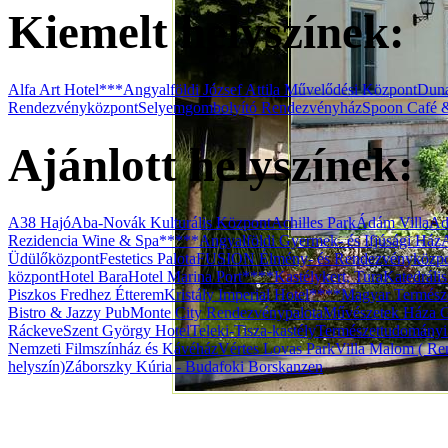
Kiemelt helyszínek:
Alfa Art Hotel***
Angyalföldi József Attila Művelődési Központ
Duna
Rendezvényközpont
Selyemgombolyító Rendezvényház
Spoon Café 
Ajánlott helyszínek:
A38 Hajó
Aba-Novák Kulturális Központ
Achilles Park
Ádám Villa
Ad
Rezidencia Wine & Spa*****
Angyalföldi Gyermek- és Ifjúsági Ház
Üdülőközpont
Festetics Palota
FUSION Élmény- és Rendezvényközp
központ
Hotel Bara
Hotel Marina Port****
Kastélykert, Tura
Katedráli
Piszkos Fredhez Étterem
Kristály Imperial Hotel****
Magyar Termész
Bistro & Jazzy Pub
Monte City Rendezvénypalota
Művészetek Háza G
Ráckeve
Szent György Hotel
Teleki-Tisza-kastély
Természettudomány
Nemzeti Filmszínház és Kávéház
Vértes Lovas Park
Villa Malom ( Ren
helyszín)
Záborszky Kúria - Budafoki Borskanzen