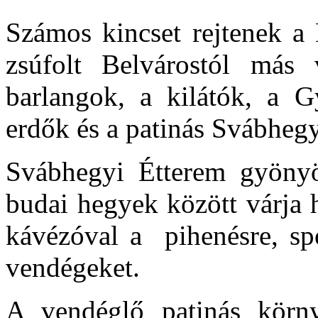
Számos kincset rejtenek a 
zsúfolt Belvárostól más
barlangok, a kilátók, a Gy
erdők és a patinás Svábheg
Svábhegyi Étterem gyönyö
budai hegyek között várja h
kávézóval a pihenésre, spo
vendégeket.
A vendéglő patinás körny