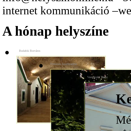
internet kommunikáció –web
A hónap helyszíne
Budafok Borváros
Premium Apartmanház
Vasmacska Terasz
Ke
Még