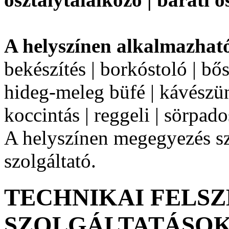
A helyszínen alkalmazhat
bekészítés | borkóstoló | bős
hideg-meleg büfé | kávészüne
koccintás | reggeli | sörpado
A helyszínen megegyezés sze
szolgáltató.
TECHNIKAI FELSZ
SZOLGÁLTATÁSO