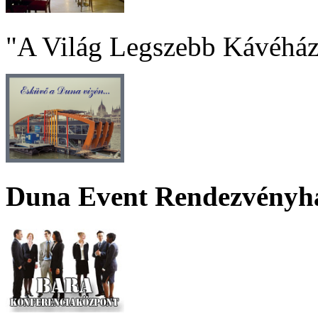
"A Világ Legszebb Kávéház
Duna Event Rendezvényh