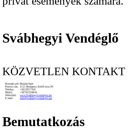
privát események számára.
Svábhegyi Vendéglő
KÖZVETLEN KONTAKT
Kontakt név:
Molnár Imre
Pontos cím:
1121 Budapest, Költő utca 30.
Telefon:
+3613917356
Mobil:
+36702334644
Weboldal:
www.Svabhegyivendeglo.hu
E-mail:
info@svabhegyivendeglo.hu
Bemutatkozás