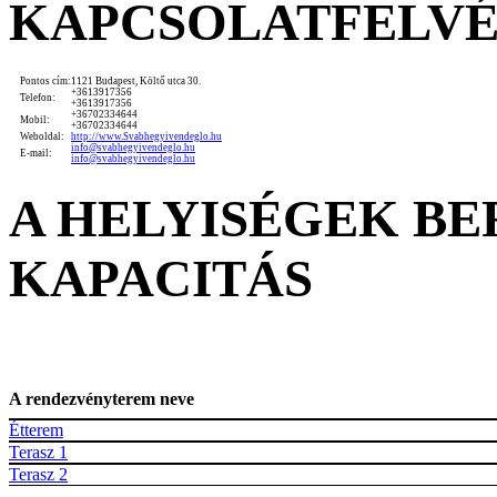
KAPCSOLATFELV
Pontos cím:
1121 Budapest, Költő utca 30.
+3613917356
Telefon:
+3613917356
+36702334644
Mobil:
+36702334644
Weboldal:
http://www.Svabhegyivendeglo.hu
info@svabhegyivendeglo.hu
E-mail:
info@svabhegyivendeglo.hu
A HELYISÉGEK B
KAPACITÁS
A rendezvényterem neve
Étterem
Terasz 1
Terasz 2