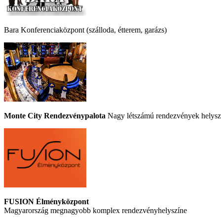
Bara Konferenciaközpont (szálloda, étterem, garázs)
Monte City Rendezvénypalota
Nagy létszámú rendezvények helyszí
FUSION Élményközpont
Magyarország megnagyobb komplex rendezvényhelyszíne