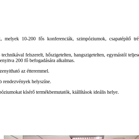
 melyek 10-200 fős konferenciák, szimpóziumok, csapatépítő tréni
b technikával felszerelt, hőszigetelten, hangszigetelten, egymástól telj
enyitva 200 fő befogadására alkalmas.
zenyitható az étteremmel.
bb rendezvények helyszíne.
póziumokat kísérő termékbemutatók, kiállítások ideális helye.