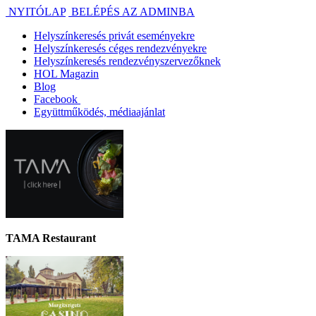
NYITÓLAP
BELÉPÉS AZ ADMINBA
Helyszínkeresés privát eseményekre
Helyszínkeresés céges rendezvényekre
Helyszínkeresés rendezvényszervezőknek
HOL Magazin
Blog
Facebook
Együttműködés, médiaajánlat
TAMA Restaurant