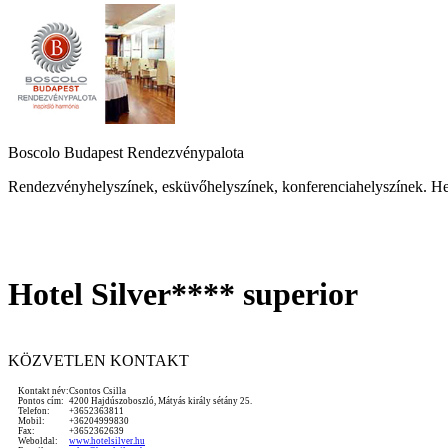
Boscolo Budapest Rendezvénypalota
Rendezvényhelyszínek, esküvőhelyszínek, konferenciahelyszínek. He
Hotel Silver**** superior
KÖZVETLEN KONTAKT
Kontakt név:
Csontos Csilla
Pontos cím:
4200 Hajdúszoboszló, Mátyás király sétány 25.
Telefon:
+3652363811
Mobil:
+36204999830
Fax:
+3652362639
Weboldal:
www.hotelsilver.hu