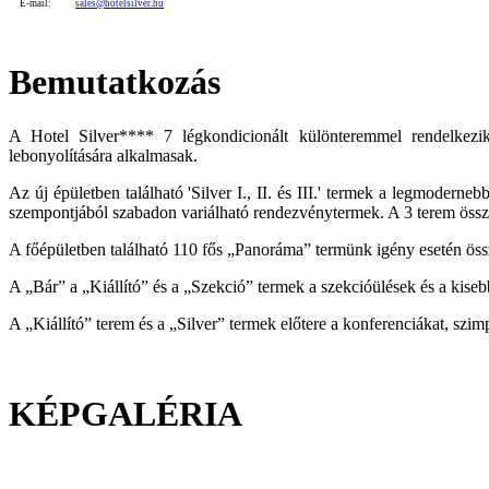
E-mail:
sales@hotelsilver.hu
Bemutatkozás
A Hotel Silver**** 7 légkondicionált különteremmel rendelkezik,
lebonyolítására alkalmasak.
Az új épületben található 'Silver I., II. és III.' termek a legmoderneb
szempontjából szabadon variálható rendezvénytermek. A 3 terem össz
A főépületben található 110 fős „Panoráma” termünk igény esetén öss
A „Bár” a „Kiállító” és a „Szekció” termek a szekcióülések és a kise
A „Kiállító” terem és a „Silver” termek előtere a konferenciákat, szim
KÉPGALÉRIA