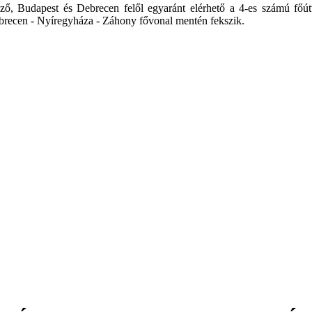
vező, Budapest és Debrecen felől egyaránt elérhető a 4-es számú fő
ebrecen - Nyíregyháza - Záhony fővonal mentén fekszik.