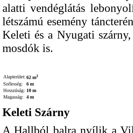
alatti vendéglátás lebonyo
létszámú esemény táncterén
Keleti és a Nyugati szárny,
mosdók is.
2
Alapterület:
62 m
Szélesség:
6 m
Hosszúság:
10 m
Magasság:
4 m
Keleti Szárny
A Hallból balra nyílik a Vi