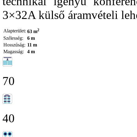
technikai igényű konferen
3×32A külső áramvételi lehe
2
Alapterület:
63 m
Szélesség:
6 m
Hosszúság:
11 m
Magasság:
4 m
70
40