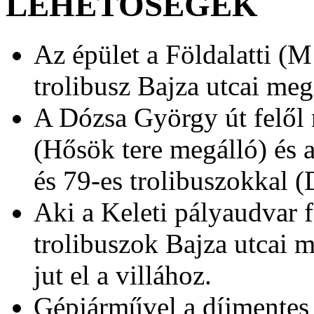
LEHETŐSÉGEK
Az épület a Földalatti (M
trolibusz Bajza utcai megá
A Dózsa György út felől 
(Hősök tere megálló) és a
és 79-es trolibuszokkal 
Aki a Keleti pályaudvar f
trolibuszok Bajza utcai m
jut el a villához.
Gépjárművel a díjmentes 