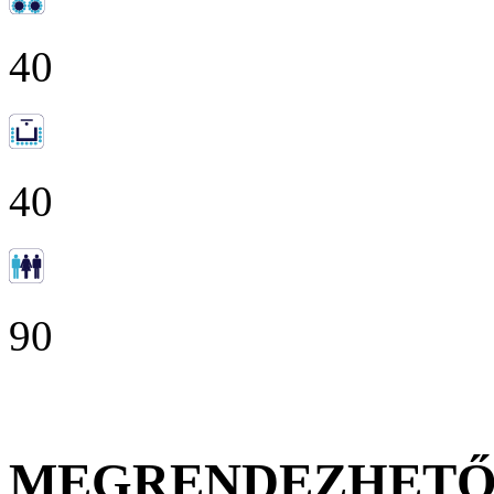
40
40
90
MEGRENDEZHET