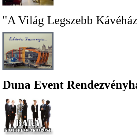
"A Világ Legszebb Kávéház
Duna Event Rendezvényh