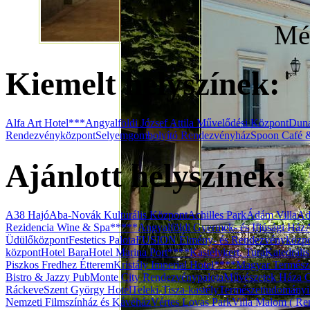
Még
Kiemelt helyszínek:
Alfa Art Hotel***
Angyalföldi József Attila Művelődési Központ
Duna
Rendezvényközpont
Selyemgombolyító Rendezvényház
Spoon Café 
Ajánlott helyszínek:
A38 Hajó
Aba-Novák Kulturális Központ
Achilles Park
Ádám Villa
Ad
Rezidencia Wine & Spa*****
Angyalföldi Gyermek- és Ifjúsági Ház
Üdülőközpont
Festetics Palota
FUSION Élmény- és Rendezvényközp
központ
Hotel Bara
Hotel Marina Port****
Kastélykert, Tura
Katedráli
Piszkos Fredhez Étterem
Kristály Imperial Hotel****
Magyar Termész
Bistro & Jazzy Pub
Monte City Rendezvénypalota
Művészetek Háza G
Ráckeve
Szent György Hotel
Teleki-Tisza-kastély
Természettudomány
Nemzeti Filmszínház és Kávéház
Vértes Lovas Park
Villa Malom ( Ren