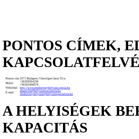
PONTOS CÍMEK, 
KAPCSOLATFELV
Pontos cím:
1071 Budapest, Városligeti fasor 35/a.
+36309994299
Mobil:
+36303408078
Weboldal:
http://www.rendezvenyhelyszin.specia.hu
adamvilla@helyszinspecialista.hu
E-mail:
rendezvenyhelyszin@helyszinspecialista.hu
A HELYISÉGEK B
KAPACITÁS