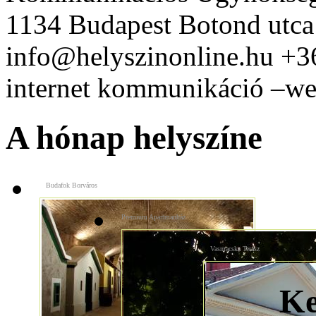
1134 Budapest Botond utca
info@helyszinonline.hu +
internet kommunikáció –web
A hónap helyszíne
Budafok Borváros
Premium Apartmanház
Vasmacska Terasz
Ke