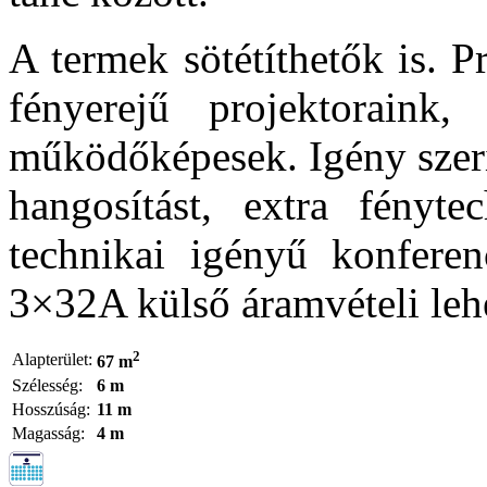
A termek sötétíthetők is. 
fényerejű projektoraink
működőképesek. Igény szerin
hangosítást, extra fényte
technikai igényű konferen
3×32A külső áramvételi lehe
2
Alapterület:
67 m
Szélesség:
6 m
Hosszúság:
11 m
Magasság:
4 m