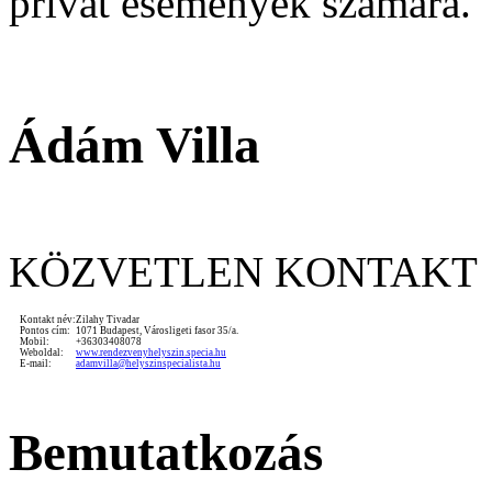
privát események számára.
Ádám Villa
KÖZVETLEN KONTAKT
Kontakt név:
Zilahy Tivadar
Pontos cím:
1071 Budapest, Városligeti fasor 35/a.
Mobil:
+36303408078
Weboldal:
www.rendezvenyhelyszin.specia.hu
E-mail:
adamvilla@helyszinspecialista.hu
Bemutatkozás