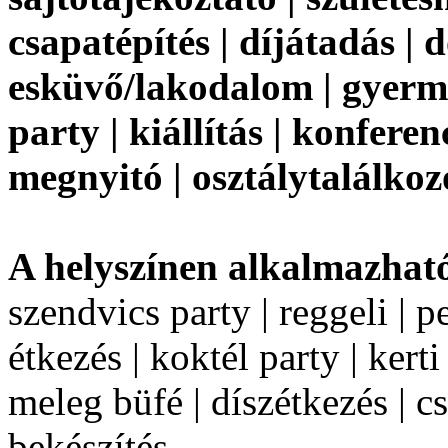
csapatépítés | díjátadás | 
esküvő/lakodalom | gyerm
party | kiállítás | konfere
megnyitó | osztálytalálkoz
A helyszínen alkalmazhat
szendvics party | reggeli | 
étkezés | koktél party | kerti
meleg büfé | díszétkezés | cs
bekészítés