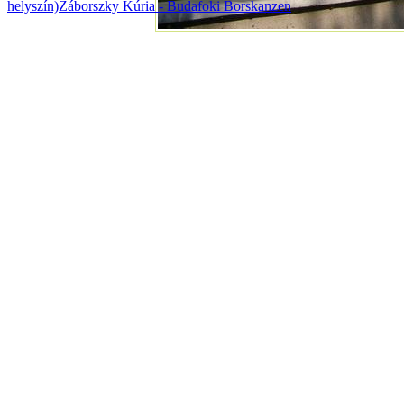
helyszín)
Záborszky Kúria - Budafoki Borskanzen