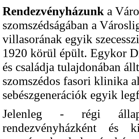
Rendezvényházunk
a Város
szomszédságában a Városlig
villasorának egyik szecess
1920 körül épült. Egykor D
és családja tulajdonában áll
szomszédos fasori klinika a
sebészgenerációk egyik legf
Jelenleg - régi álla
rendezvényházként és k