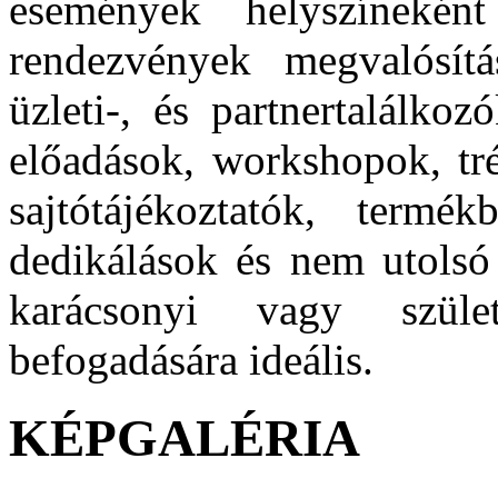
események helyszínekén
rendezvények megvalósítás
üzleti-, és partnertalálko
előadások, workshopok, tré
sajtótájékoztatók, termék
dedikálások és nem utolsó
karácsonyi vagy szület
befogadására ideális.
KÉPGALÉRIA