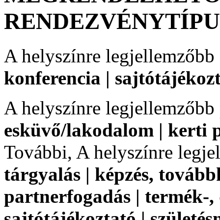
RENDEZVÉNYTÍP
A helyszínre legjellemzőbb
konferencia | sajtótájékoz
A helyszínre legjellemzőbb
esküvő/lakodalom | kerti 
További, A helyszínre legj
tárgyalás | képzés, továbbk
partnerfogadás | termék-,
sajtótájékoztató | születésn