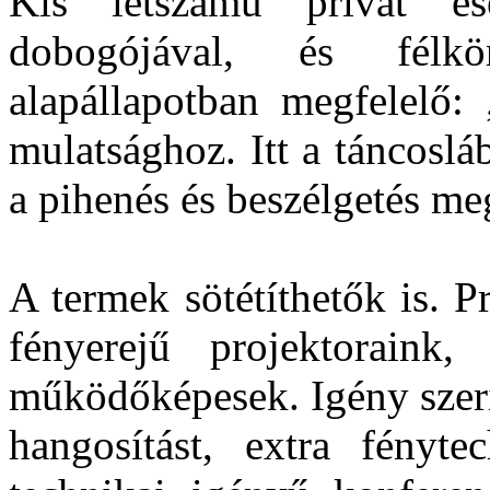
Kis létszámú privát es
dobogójával, és félkör
alapállapotban megfelelő: 
mulatsághoz. Itt a táncosl
a pihenés és beszélgetés m
A termek sötétíthetők is. 
fényerejű projektoraink
működőképesek. Igény szerin
hangosítást, extra fényte