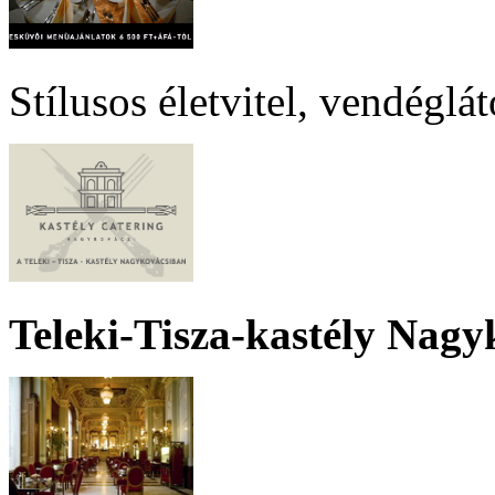
Stílusos életvitel, vendéglá
Teleki-Tisza-kastély Nagy