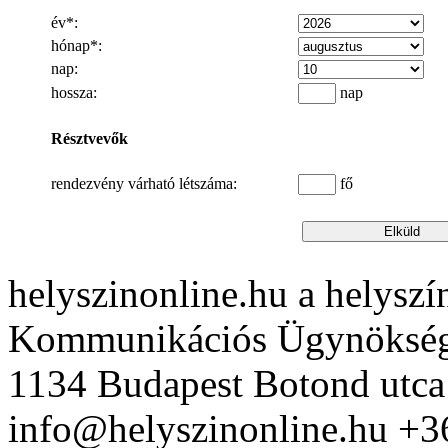
év*:
hónap*:
nap:
hossza:
nap
Résztvevők
rendezvény várható létszáma:
fő
helyszinonline.hu a helyszín
Kommunikációs Ügynöksé
1134 Budapest Botond utca
info@helyszinonline.hu +