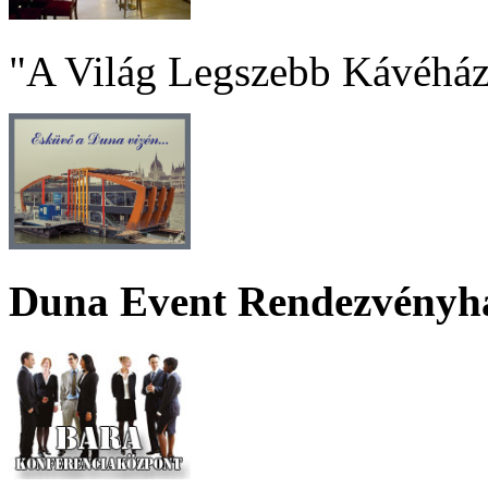
"A Világ Legszebb Kávéház
Duna Event Rendezvényh