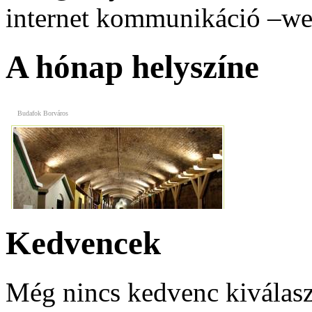
Vasmacska Terasz
internet kommunikáció –web
A hónap helyszíne
Budafok Borváros
Premium Apartmanház
Kedvencek
Még nincs kedvenc kiválasz