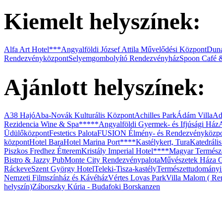
Kiemelt helyszínek:
Vasmacska Terasz
Alfa Art Hotel***
Angyalföldi József Attila Művelődési Központ
Duna
Rendezvényközpont
Selyemgombolyító Rendezvényház
Spoon Café 
Ajánlott helyszínek:
Budafok Borváros
A38 Hajó
Aba-Novák Kulturális Központ
Achilles Park
Ádám Villa
Ad
Rezidencia Wine & Spa*****
Angyalföldi Gyermek- és Ifjúsági Ház
Üdülőközpont
Festetics Palota
FUSION Élmény- és Rendezvényközp
központ
Hotel Bara
Hotel Marina Port****
Kastélykert, Tura
Katedráli
Piszkos Fredhez Étterem
Kristály Imperial Hotel****
Magyar Termész
Bistro & Jazzy Pub
Monte City Rendezvénypalota
Művészetek Háza G
Ráckeve
Szent György Hotel
Teleki-Tisza-kastély
Természettudomány
Nemzeti Filmszínház és Kávéház
Vértes Lovas Park
Villa Malom ( Ren
helyszín)
Záborszky Kúria - Budafoki Borskanzen