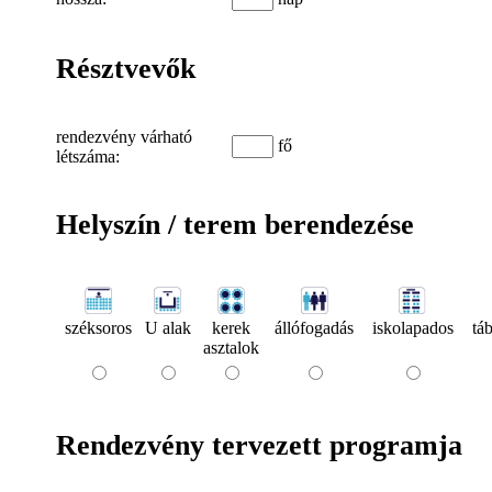
Résztvevők
rendezvény várható
fő
létszáma:
Helyszín / terem berendezése
széksoros
U alak
kerek
állófogadás
iskolapados
táb
asztalok
Rendezvény tervezett programja