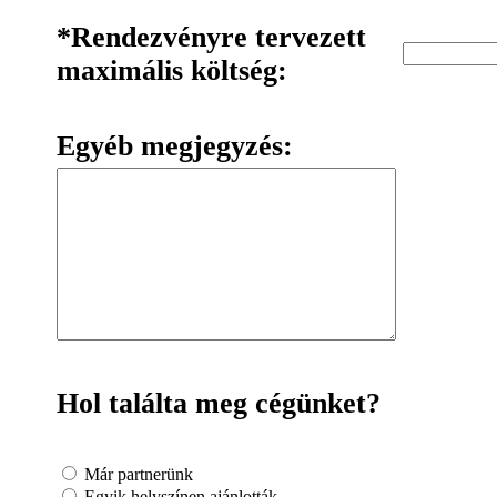
*Rendezvényre tervezett
maximális költség:
Egyéb megjegyzés:
Hol találta meg cégünket?
Már partnerünk
Egyik helyszínen ajánlották