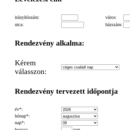
irányítószám:
város:
utca:
házszám:
Rendezvény alkalma:
Kérem
válasszon:
Rendezvény tervezett időpontja
év*:
hónap*:
nap*:
hossza:
nap