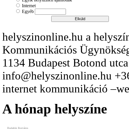
Internet
Egyéb
helyszinonline.hu a helyszín
Kommunikációs Ügynöksé
1134 Budapest Botond utca
info@helyszinonline.hu +
Vasmacska Terasz
internet kommunikáció –web
A hónap helyszíne
Budafok Borváros