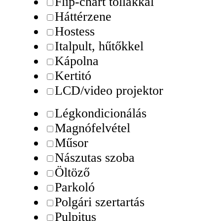
Flip-chart tollakkal
Háttérzene
Hostess
Italpult, hűtőkkel
Kápolna
Kertitó
LCD/video projektor
Légkondicionálás
Magnófelvétel
Műsor
Nászutas szoba
Öltöző
Parkoló
Polgári szertartás
Pulpitus