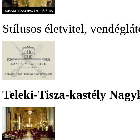
Stílusos életvitel, vendéglá
Teleki-Tisza-kastély Nagy