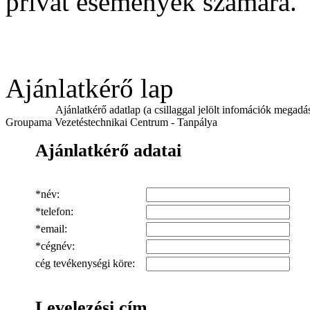
privát események számára.
Ajánlatkérő lap
Ajánlatkérő adatlap (a csillaggal jelölt infomációk megadás
Groupama Vezetéstechnikai Centrum - Tanpálya
Ajánlatkérő adatai
*
név
:
*telefon:
*email:
*cégnév:
cég tevékenységi köre:
Levelezési cím