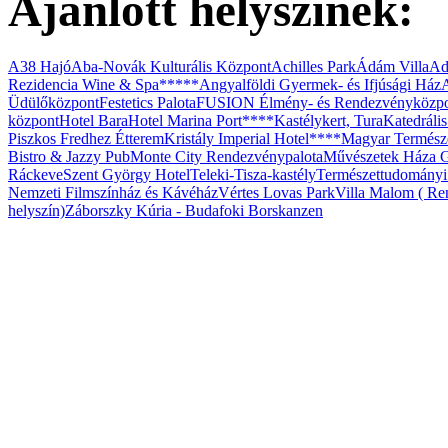
Ajánlott helyszínek:
Budafok Borváros
A38 Hajó
Aba-Novák Kulturális Központ
Achilles Park
Ádám Villa
Ad
Rezidencia Wine & Spa*****
Angyalföldi Gyermek- és Ifjúsági Ház
Üdülőközpont
Festetics Palota
FUSION Élmény- és Rendezvényközp
központ
Hotel Bara
Hotel Marina Port****
Kastélykert, Tura
Katedráli
Piszkos Fredhez Étterem
Kristály Imperial Hotel****
Magyar Termész
Bistro & Jazzy Pub
Monte City Rendezvénypalota
Művészetek Háza G
Ráckeve
Szent György Hotel
Teleki-Tisza-kastély
Természettudomány
Nemzeti Filmszínház és Kávéház
Vértes Lovas Park
Villa Malom ( Ren
helyszín)
Záborszky Kúria - Budafoki Borskanzen