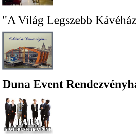
"A Világ Legszebb Kávéház
Duna Event Rendezvényh