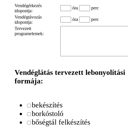
Vendégérkezés
óra
perc
idopontja:
Vendégtávozás
óra
perc
idopontja:
Tervezett
programelemek:
Vendéglátás tervezett lebonyolítási
formája:
bekészítés
borkóstoló
bőségtál felkészítés