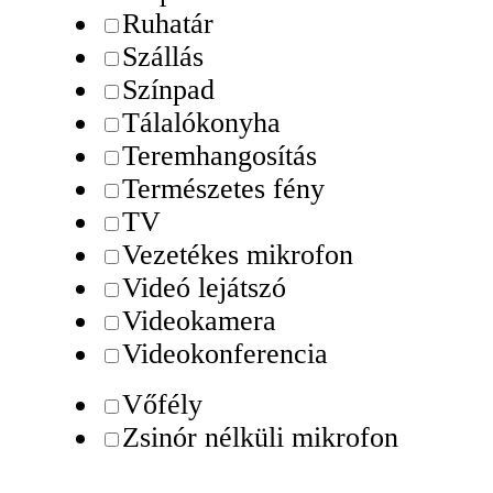
Ruhatár
Szállás
Színpad
Tálalókonyha
Teremhangosítás
Természetes fény
TV
Vezetékes mikrofon
Videó lejátszó
Videokamera
Videokonferencia
Vőfély
Zsinór nélküli mikrofon