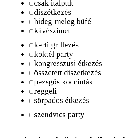
csak italpult
díszétkezés
hideg-meleg büfé
kávészünet
kerti grillezés
koktél party
kongresszusi étkezés
összetett díszétkezés
pezsgős koccintás
reggeli
sörpados étkezés
szendvics party