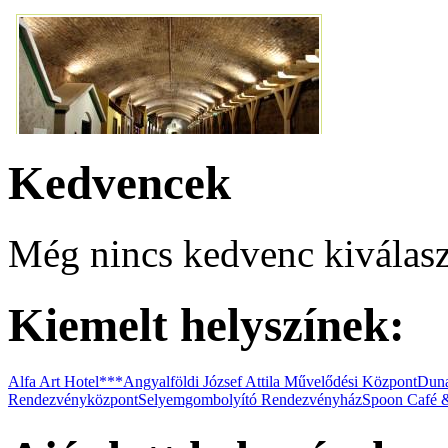
Premium Apartmanház
Kedvencek
Még nincs kedvenc kiválasz
Vasmacska Terasz
Kiemelt helyszínek:
Alfa Art Hotel***
Angyalföldi József Attila Művelődési Központ
Duna
Rendezvényközpont
Selyemgombolyító Rendezvényház
Spoon Café 