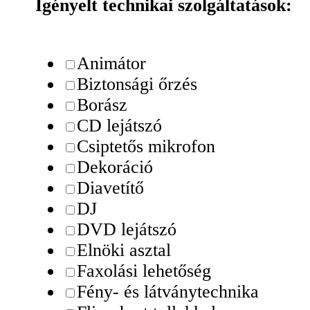
Igényelt technikai szolgáltatások:
Animátor
Biztonsági őrzés
Borász
CD lejátszó
Csiptetős mikrofon
Dekoráció
Diavetítő
DJ
DVD lejátszó
Elnöki asztal
Faxolási lehetőség
Fény- és látványtechnika